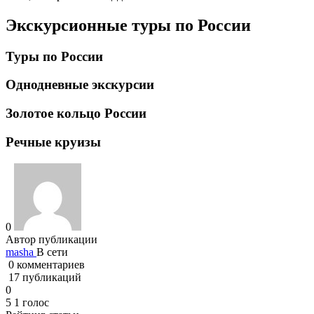
Экскурсионные туры по России
Туры по России
Однодневные экскурсии
Золотое кольцо России
Речные круизы
0
Автор публикации
masha
В сети
0 комментариев
17 публикаций
0
5
1
голос