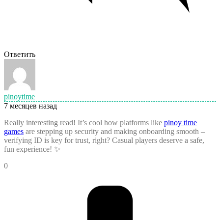
Ответить
pinoytime
7 месяцев назад
Really interesting read! It’s cool how platforms like
pinoy time
games
are stepping up security and making onboarding smooth –
verifying ID is key for trust, right? Casual players deserve a safe,
fun experience! ✨
0