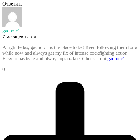
Ответить
gachoic1
7 месяцев назад
Alright fellas, gachoic1 is the place to be! Been following them for a
while now and always get my fix of intense cockfighting action.
Easy to navigate and always up-to-date. Check it out
gachoic1
.
0