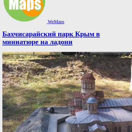
WeMaps
Бахчисарайский парк Крым в
миниатюре на ладони