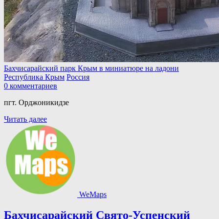
Бахчисарайский парк Крым в миниатюре на ладони
Республика Крым
Россия
0 комментариев
пгт. Орджоникидзе
Читать далее
WeMaps
Бахчисарайский Свято-Успенский