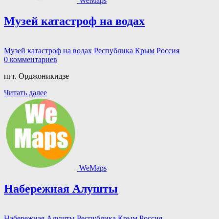
WeMaps
Музей катастроф на водах
Музей катастроф на водах
Республика Крым
Россия
0 комментариев
пгт. Орджоникидзе
Читать далее
WeMaps
Набережная Алушты
Набережная Алушты
Республика Крым
Россия