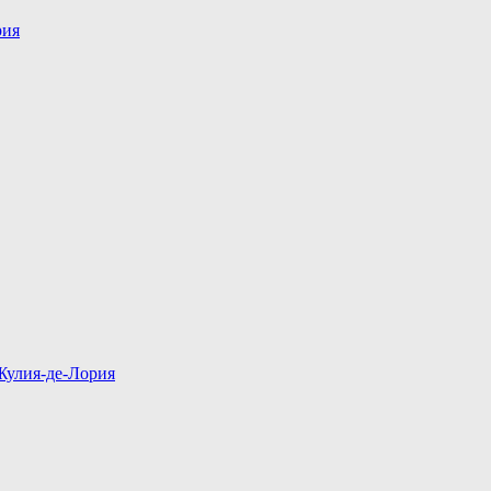
рия
Жулия-де-Лория