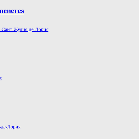
umeneres
 Сант-Жулия-де-Лория
я
-де-Лория