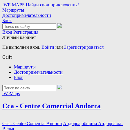
WE MAPS
Найди свои приключения!
Маршруты
Достопримечательности
Блог
Вход
Регистрация
Личный кабинет
Не выполнен вход.
Войти
или
Зарегистрироваться
Сайт
Маршруты
Достопримечательности
Блог
WeMaps
Cca - Centre Comercial Andorra
Cca - Centre Comercial Andorra
Андорра
община Андорра-ла-
Велья