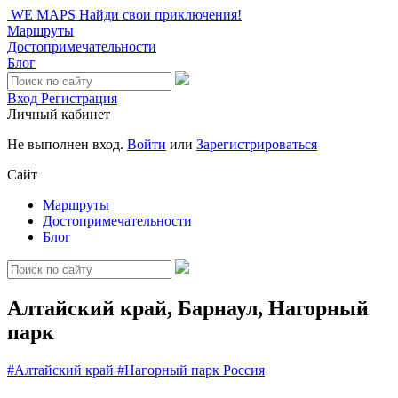
WE MAPS
Найди свои приключения!
Маршруты
Достопримечательности
Блог
Вход
Регистрация
Личный кабинет
Не выполнен вход.
Войти
или
Зарегистрироваться
Сайт
Маршруты
Достопримечательности
Блог
Алтайский край, Барнаул, Нагорный
парк
#Алтайский край
#Нагорный парк
Россия