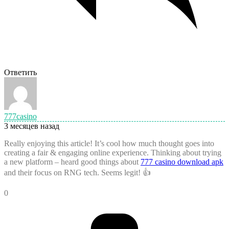
Ответить
777casino
3 месяцев назад
Really enjoying this article! It’s cool how much thought goes into
creating a fair & engaging online experience. Thinking about trying
a new platform – heard good things about
777 casino download apk
and their focus on RNG tech. Seems legit! 👍
0