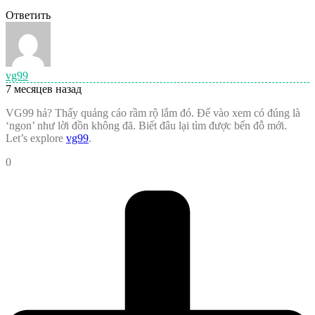
Ответить
vg99
7 месяцев назад
VG99 hả? Thấy quảng cáo rầm rộ lắm đó. Để vào xem có đúng là
‘ngon’ như lời đồn không đã. Biết đâu lại tìm được bến đỗ mới.
Let’s explore
vg99
.
0