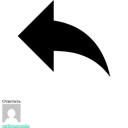
Ответить
melbetappindia