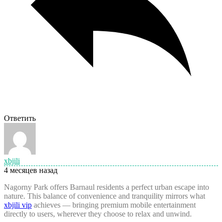
Ответить
xbjili
4 месяцев назад
Nagorny Park offers Barnaul residents a perfect urban escape into
nature. This balance of convenience and tranquility mirrors what
xbjili vip
achieves — bringing premium mobile entertainment
directly to users, wherever they choose to relax and unwind.