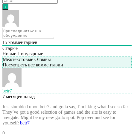
15
комментариев
Старые
Новые
Популярные
Межтекстовые Отзывы
Посмотреть все комментарии
betr7
7 месяцев назад
Just stumbled upon betr7 and gotta say, I’m liking what I see so far.
They’ve got a good selection of games and the site is easy to
navigate. Might be my new go-to spot. Pop over and see for
yourself:
betr7
0