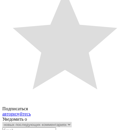
Подписаться
авторизуйтесь
Уведомить о