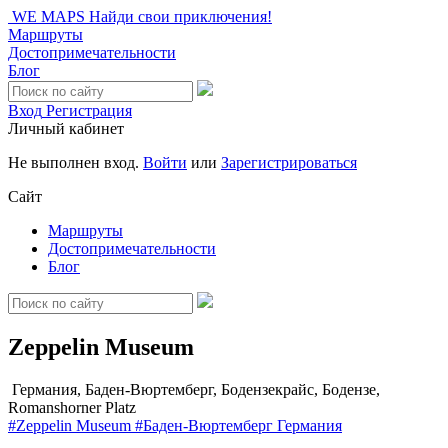
WE MAPS
Найди свои приключения!
Маршруты
Достопримечательности
Блог
Вход
Регистрация
Личный кабинет
Не выполнен вход.
Войти
или
Зарегистрироваться
Сайт
Маршруты
Достопримечательности
Блог
Zeppelin Museum
Германия, Баден-Вюртемберг, Бодензекрайс, Бодензе,
Romanshorner Platz
#Zeppelin Museum
#Баден-Вюртемберг
Германия