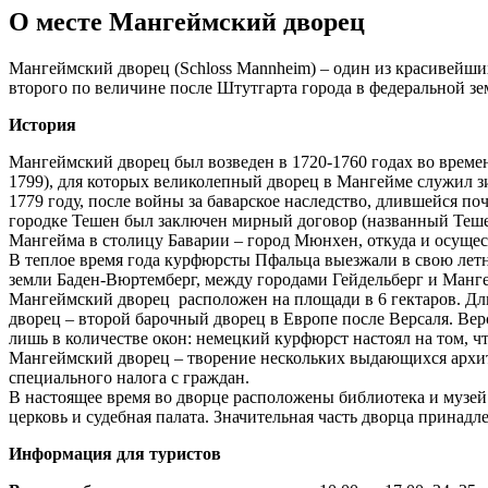
О месте Мангеймский дворец
Мангеймский дворец (Schloss Mannheim) – один из красивейш
второго по величине после Штутгарта города в федеральной з
История
Мангеймский дворец был возведен в 1720-1760 годах во времена 
1799), для которых великолепный дворец в Мангейме служил з
1779 году, после войны за баварское наследство, длившейся п
городке Тешен был заключен мирный договор (названный Тешен
Мангейма в столицу Баварии – город Мюнхен, откуда и осущес
В теплое время года курфюрсты Пфальца выезжали в свою лет
земли Баден-Вюртемберг, между городами Гейдельберг и Манг
Мангеймский дворец расположен на площади в 6 гектаров. Дли
дворец – второй барочный дворец в Европе после Версаля. В
лишь в количестве окон: немецкий курфюрст настоял на том, чт
Мангеймский дворец – творение нескольких выдающихся архите
специального налога с граждан.
В настоящее время во дворце расположены библиотека и музей
церковь и судебная палата. Значительная часть дворца принад
Информация для туристов