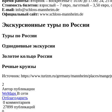
Время работы:
вторник – воскресенье с 10.00 до 17.00; 24, 25 
Стоимость билетов:
взрослый – 7 евро, льготный – 3,50 евро, 
E-mail:
info@schloss-mannheim.de
Официальный сайт:
www.schloss-mannheim.de
Экскурсионные туры по России
Туры по России
Однодневные экскурсии
Золотое кольцо России
Речные круизы
Источник:
https://www.turizm.ru/germany/mannheim/places/mangej
2
Автор публикации
WeMaps
В сети
Отблагодарить
0 комментариев
27899 публикаций
0