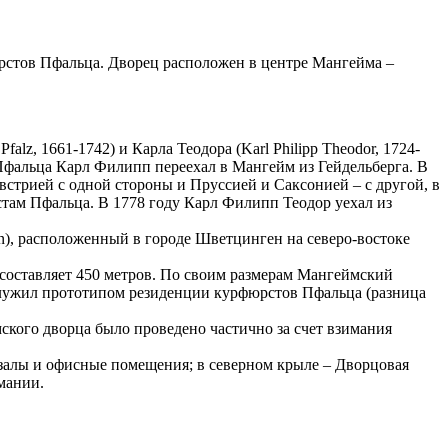
рстов Пфальца. Дворец расположен в центре Мангейма –
alz, 1661-1742) и Карла Теодора (Karl Philipp Theodor, 1724-
Пфальца Карл Филипп переехал в Мангейм из Гейдельберга. В
встрией с одной стороны и Пруссией и Саксонией – с другой, в
там Пфальца. В 1778 году Карл Филипп Теодор уехал из
), расположенный в городе Шветцинген на северо-востоке
составляет 450 метров. По своим размерам Мангеймский
ослужил прототипом резиденции курфюрстов Пфальца (разница
кого дворца было проведено частично за счет взимания
 залы и офисные помещения; в северном крыле – Дворцовая
мании.