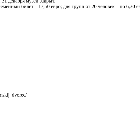
и 31 декабря музей закрыт.
семейный билет – 17,50 евро; для групп от 20 человек – по 6,30 е
mskij_dvorec/