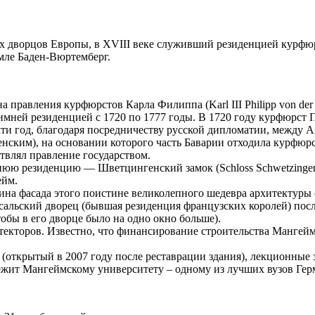
их дворцов Европы, в XVIII веке служивший резиденцией курфю
емле Баден-Вюртемберг.
правления курфюрстов Карла Филиппа (Karl III Philipp von der Pf
имней резиденцией с 1720 по 1777 годы. В 1720 году курфюрст 
очти год, благодаря посредничеству русской дипломатии, между А
ским), на основании которого часть Баварии отходила курфюрс
твлял правление государством.
нюю резиденцию — Шветцингенский замок (Schloss Schwetzingen
ейм.
на фасада этого поистине великолепного шедевра архитектуры 
ерсальский дворец (бывшая резиденция французских королей) п
обы в его дворце было на одно окно больше).
кторов. Известно, что финансирование строительства Мангеймс
 (открытый в 2007 году после реставрации здания), лекционные
лежит Мангеймскому университету – одному из лучших вузов Гер