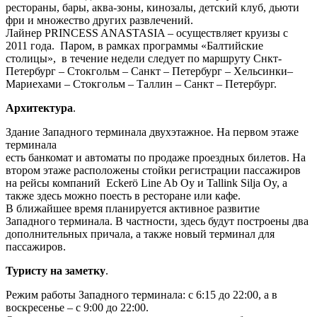
рестораны, бары, аква-зоны, кинозалы, детский клуб, дьюти
фри и множество других развлечений.
Лайнер PRINCESS ANASTASIA – осуществляет круизы с
2011 года. Паром, в рамках программы «Балтийские
столицы», в течение недели следует по маршруту Снкт-
Петербург – Стокгольм – Санкт – Петербург – Хельсинки–
Мариехами – Стокгольм – Таллин – Санкт – Петербург.
Архитектура
.
Здание Западного терминала двухэтажное. На первом этаже
терминала
есть банкомат и автоматы по продаже проездных билетов. На
втором этаже расположены стойки регистрации пассажиров
на рейсы компаний Eckerö Line Ab Oy и Tallink Silja Oy, а
также здесь можно поесть в ресторане или кафе.
В ближайшее время планируется активное развитие
Западного терминала. В частности, здесь будут построены два
дополнительных причала, а также новый терминал для
пассажиров.
Туристу на заметку
.
Режим работы Западного терминала: с 6:15 до 22:00, а в
воскресенье – с 9:00 до 22:00.