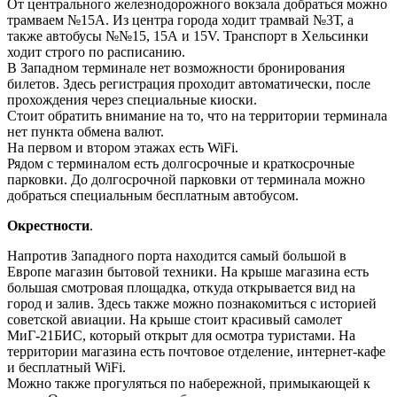
От центрального железнодорожного вокзала добраться можно
трамваем №15А. Из центра города ходит трамвай №3Т, а
также автобусы №№15, 15А и 15V. Транспорт в Хельсинки
ходит строго по расписанию.
В Западном терминале нет возможности бронирования
билетов. Здесь регистрация проходит автоматически, после
прохождения через специальные киоски.
Стоит обратить внимание на то, что на территории терминала
нет пункта обмена валют.
На первом и втором этажах есть WiFi.
Рядом с терминалом есть долгосрочные и краткосрочные
парковки. До долгосрочной парковки от терминала можно
добраться специальным бесплатным автобусом.
Окрестности
.
Напротив Западного порта находится самый большой в
Европе магазин бытовой техники. На крыше магазина есть
большая смотровая площадка, откуда открывается вид на
город и залив. Здесь также можно познакомиться с историей
советской авиации. На крыше стоит красивый самолет
МиГ-21БИС, который открыт для осмотра туристами. На
территории магазина есть почтовое отделение, интернет-кафе
и бесплатный WiFi.
Можно также прогуляться по набережной, примыкающей к