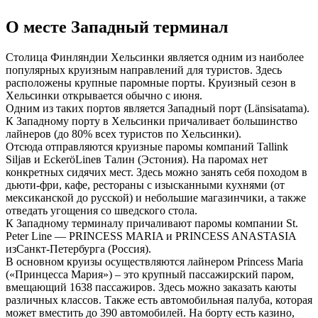
О месте Западный терминал
Столица Финляндии Хельсинки является одним из наиболее
популярных круизным направлений для туристов. Здесь
расположены крупные паромные порты. Круизный сезон в
Хельсинки открывается обычно с июня.
Одним из таких портов является Западный порт (Länsisatama).
К Западному порту в Хельсинки причаливает большинство
лайнеров (до 80% всех туристов по Хельсинки).
Отсюда отправляются круизные паромы компаний Tallink
Siljaв и EckeröLineв Талин (Эстония). На паромах нет
конкретных сидячих мест. Здесь можно занять себя походом в
дьюти-фри, кафе, рестораны с изысканными кухнями (от
мексиканской до русской) и небольшие магазинчики, а также
отведать угощения со шведского стола.
К Западному терминалу причаливают паромы компании St.
Peter Line — PRINCESS MARIA и PRINCESS ANASTASIA
изСанкт-Петербурга (Россия).
В основном круизы осуществляются лайнером Princess Maria
(«Принцесса Мария») – это крупный пассажирский паром,
вмещающий 1638 пассажиров. Здесь можно заказать каюты
различных классов. Также есть автомобильная палуба, которая
может вместить до 390 автомобилей. На борту есть казино,