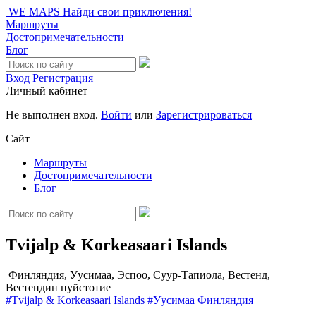
WE MAPS
Найди свои приключения!
Маршруты
Достопримечательности
Блог
Вход
Регистрация
Личный кабинет
Не выполнен вход.
Войти
или
Зарегистрироваться
Сайт
Маршруты
Достопримечательности
Блог
Tvijalp & Korkeasaari Islands
Финляндия, Уусимаа, Эспоо, Суур-Тапиола, Вестенд,
Вестендин пуйстотие
#Tvijalp & Korkeasaari Islands
#Уусимаа
Финляндия