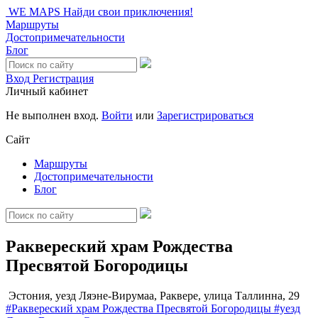
WE MAPS
Найди свои приключения!
Маршруты
Достопримечательности
Блог
Вход
Регистрация
Личный кабинет
Не выполнен вход.
Войти
или
Зарегистрироваться
Сайт
Маршруты
Достопримечательности
Блог
Раквереский храм Рождества
Пресвятой Богородицы
Эстония, уезд Ляэне-Вирумаа, Раквере, улица Таллинна, 29
#Раквереский храм Рождества Пресвятой Богородицы
#уезд