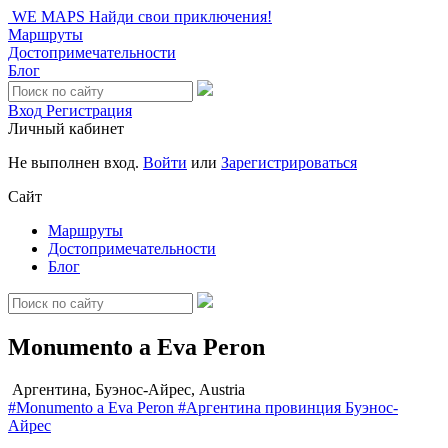
WE MAPS
Найди свои приключения!
Маршруты
Достопримечательности
Блог
Вход
Регистрация
Личный кабинет
Не выполнен вход.
Войти
или
Зарегистрироваться
Сайт
Маршруты
Достопримечательности
Блог
Monumento a Eva Peron
Аргентина, Буэнос-Айрес, Austria
#Monumento a Eva Peron
#Аргентина
провинция Буэнос-
Айрес