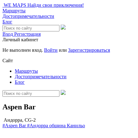
WE MAPS
Найди свои приключения!
Маршруты
Достопримечательности
Блог
Вход
Регистрация
Личный кабинет
Не выполнен вход.
Войти
или
Зарегистрироваться
Сайт
Маршруты
Достопримечательности
Блог
Aspen Bar
Андорра, CG-2
#Aspen Bar
#Андорра
община Канильо