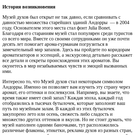
История возникновения
Музей духов был открыт не так давно, если сравнивать с
давностью множества старейших зданий Андорры — в 2004
году. Основателем этого места стал фонт Julia Bonet.
Благодаря его стараниям музей стал популярен среди туристов
со всего мира. Вместе со своими сотрудниками он уже почти
десять лет помогает арома-гурманам погрузиться в
замечательный мир запахов. Здесь вы пройдете по коридорам
ароматизаторов и эссенций, а экскурсовод детально расскажет
все детали и секреты происхождения этих ароматов. Вы
окунетесь в мир незабываемых чувств и эмоций вызванных
ими.
Интересно то, что Музей духов стал некоторым символом
Андорры. Именно он позволяет вам изучить эту страну через
аромат, его оттенки и послевкусия. Например, вы знаете, что
время также имеет свой запах? Каждая эпоха, каждый год
отобразились в тысячах бутылочек, которые заполонят ваш
путь по музейным залам. В каждой из этих бутылочек
закупорено лето или осень, свежесть либо сладость и
множество других оттенков и вкусов. Но не стоит думать, что
музей наполнен одними баночками, тут расположились
различные флаконы, этикетки, реклама духов из разных стран,