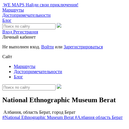
WE MAPS
Найди свои приключения!
Маршруты
Достопримечательности
Блог
Вход
Регистрация
Личный кабинет
Не выполнен вход.
Войти
или
Зарегистрироваться
Сайт
Маршруты
Достопримечательности
Блог
National Ethnographic Museum Berat
Албания, область Берат, город Берат
#National Ethnographic Museum Berat
#Албания
область Берат