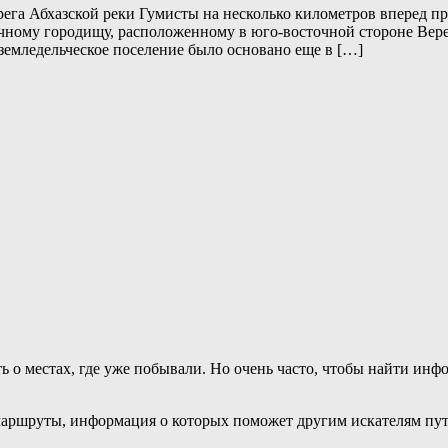
ега Абхазской реки Гумисты на несколько километров вперед п
чному городищу, расположенному в юго-восточной стороне Вере
земледельческое поселение было основано еще в […]
ь о местах, где уже побывали. Но очень часто, чтобы найти и
маршруты, информация о которых поможет другим искателям пут